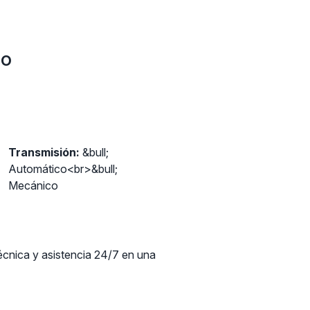
do
Transmisión:
&bull;
Automático<br>&bull;
Mecánico
técnica y asistencia 24/7 en una