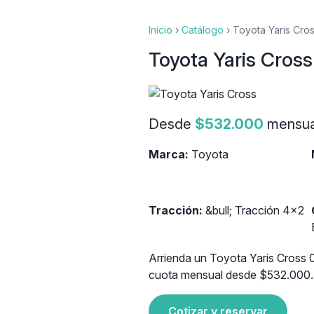
Inicio
›
Catálogo
›
Toyota Yaris Cro
Toyota Yaris Cros
Desde
$532.000
mensua
Marca:
Toyota
Tracción:
&bull; Tracción 4x2
Arrienda un Toyota Yaris Cross 0
cuota mensual desde $532.000. C
Cotizar y reservar