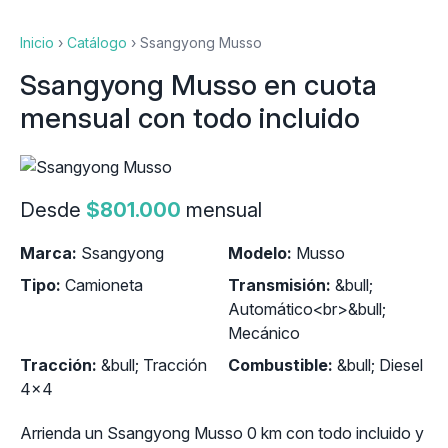
Inicio
›
Catálogo
›
Ssangyong Musso
Ssangyong Musso en cuota
mensual con todo incluido
Desde
$801.000
mensual
Marca:
Ssangyong
Modelo:
Musso
Tipo:
Camioneta
Transmisión:
&bull;
Automático<br>&bull;
Mecánico
Tracción:
&bull; Tracción
Combustible:
&bull; Diesel
4x4
Arrienda un Ssangyong Musso 0 km con todo incluido y