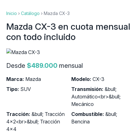
Inicio
›
Catálogo
›
Mazda CX-3
Mazda CX-3 en cuota mensual
con todo incluido
Desde
$489.000
mensual
Marca:
Mazda
Modelo:
CX-3
Tipo:
SUV
Transmisión:
&bull;
Automático<br>&bull;
Mecánico
Tracción:
&bull; Tracción
Combustible:
&bull;
4x2<br>&bull; Tracción
Bencina
4x4