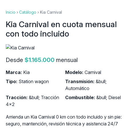
Inicio
›
Catálogo
›
Kia Carnival
Kia Carnival en cuota mensual
con todo incluido
Desde
$1.165.000
mensual
Marca:
Kia
Modelo:
Carnival
Tipo:
Station wagon
Transmisión:
&bull;
Automático
Tracción:
&bull; Tracción
Combustible:
&bull; Diesel
4x2
Arrienda un Kia Carnival 0 km con todo incluido y sin pie:
seguro, mantención, revisión técnica y asistencia 24/7